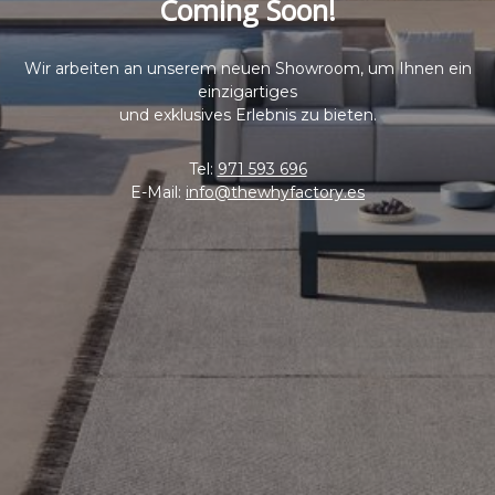
Coming Soon!
Wir arbeiten an unserem neuen Showroom, um Ihnen ein
einzigartiges
und exklusives Erlebnis zu bieten.
Tel:
971 593 696
E-Mail:
info@thewhyfactory.es